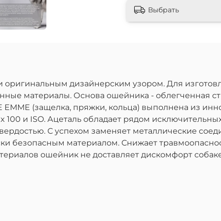
Выбрать
и оригинальным дизайнерским узором. Для изготов
ные материалы. Основа ошейника - облегченная стр
EMME (защелка, пряжки, кольца) выполнена из инно
x 100 и ISO. Ацеталь обладает рядом исключительных
твердостью. С успехом заменяет металлические сое
ски безопасным материалом. Снижает травмоопасно
материалов ошейник не доставляет дискомфорт собак