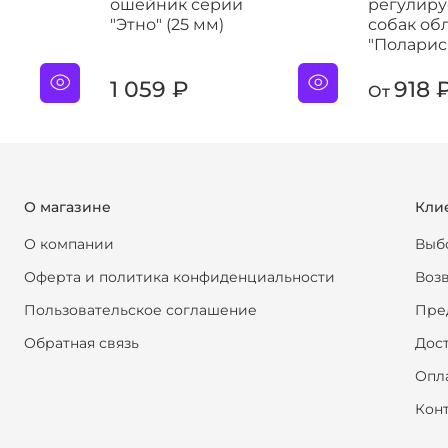
ошейник серии
регулир
"Этно" (25 мм)
собак об
"Поларис
1 059 ₽
918 
От
О магазине
Кли
О компании
Выб
Оферта и политика конфиденциальности
Возв
Пользовательское соглашение
Пре
Обратная связь
Дос
Опл
Кон