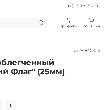
+7(911)929-55-10
Профиль
Корзина
арт.
7684031-S
облегченный
й Флаг" (25мм)
L