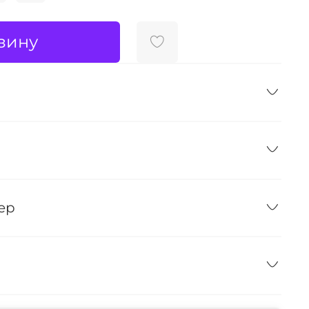
зину
ер