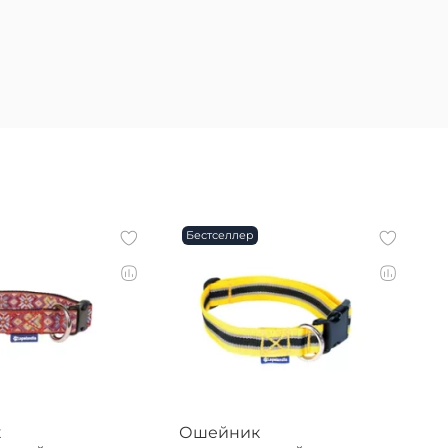
Бестселлер
к
Ошейник