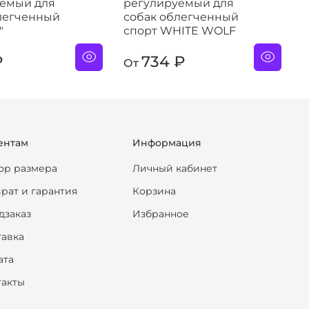
уемый для
регулируемый для
легченный
собак облегченный
"
спорт WHITE WOLF
₽
734 ₽
От
ентам
Информация
ор размера
Личный кабинет
рат и гарантия
Корзина
дзаказ
Избранное
тавка
ата
такты