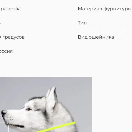
apalandia
Материал фурнитуры
5
Тип
0 градусов
Вид ошейника
оссия