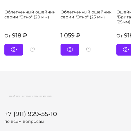
Облегченный ошейник
Облегченный ошейник
Ошейн
серии "Этно" (20 мм)
серии "Этно" (25 мм)
"Брита
(25мм)
918 ₽
1 059 ₽
91
От
От
БЕЛЫЙ ВОЛК - АМУНИЦИЯ И ЛЕЖАНКИ ДЛЯ СОБАК
+7 (911) 929-55-10
по всем вопросам