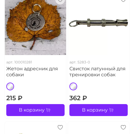
арт.
100010281
арт.
5283-0
Жетон адресник для
Свисток латунный для
собаки
тренировки собак
215 ₽
362 ₽
В корзину
В корзину