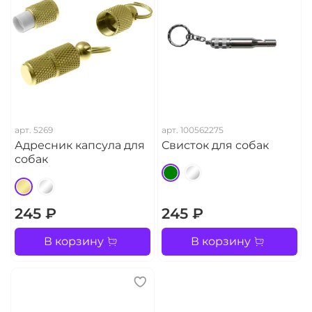
арт.
5269
арт.
100562275
Адресник капсула для
Свисток для собак
собак
245 ₽
245 ₽
В корзину
В корзину