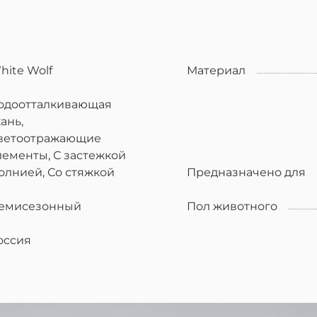
hite Wolf
Материал
одоотталкивающая
кань,
ветоотражающие
менты, С застежкой
молнией, Со стяжкой
Предназначено для
емисезонный
Пол животного
оссия