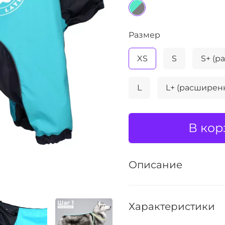
Размер
XS
S
S+ (
L
L+ (расширен
В кор
Описание
Характеристики