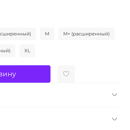
расширенный)
M
M+ (расширенный)
ный)
XL
зину