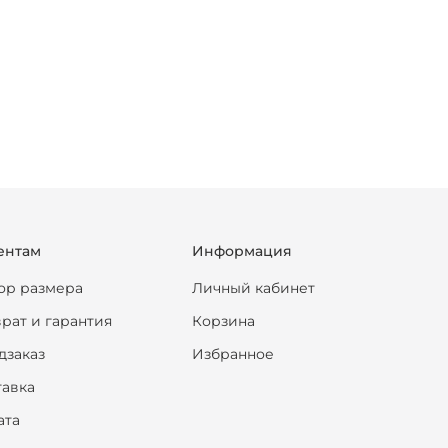
ентам
Информация
ор размера
Личный кабинет
рат и гарантия
Корзина
дзаказ
Избранное
тавка
ата